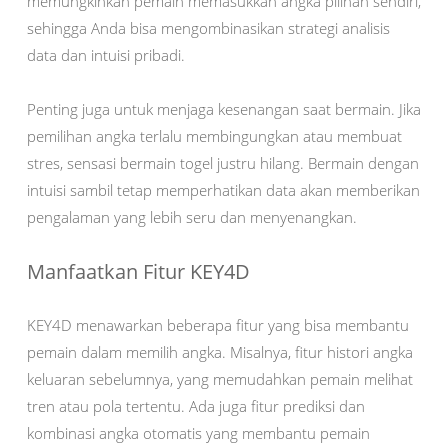
memungkinkan pemain memasukkan angka pilihan sendiri,
sehingga Anda bisa mengombinasikan strategi analisis
data dan intuisi pribadi.
Penting juga untuk menjaga kesenangan saat bermain. Jika
pemilihan angka terlalu membingungkan atau membuat
stres, sensasi bermain togel justru hilang. Bermain dengan
intuisi sambil tetap memperhatikan data akan memberikan
pengalaman yang lebih seru dan menyenangkan.
Manfaatkan Fitur KEY4D
KEY4D menawarkan beberapa fitur yang bisa membantu
pemain dalam memilih angka. Misalnya, fitur histori angka
keluaran sebelumnya, yang memudahkan pemain melihat
tren atau pola tertentu. Ada juga fitur prediksi dan
kombinasi angka otomatis yang membantu pemain