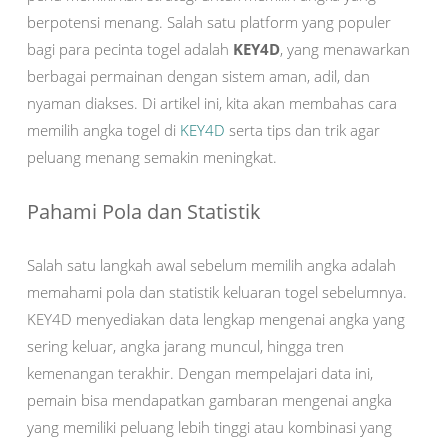
berpotensi menang. Salah satu platform yang populer
bagi para pecinta togel adalah
KEY4D
, yang menawarkan
berbagai permainan dengan sistem aman, adil, dan
nyaman diakses. Di artikel ini, kita akan membahas cara
memilih angka togel di
KEY4D
serta tips dan trik agar
peluang menang semakin meningkat.
Pahami Pola dan Statistik
Salah satu langkah awal sebelum memilih angka adalah
memahami pola dan statistik keluaran togel sebelumnya.
KEY4D menyediakan data lengkap mengenai angka yang
sering keluar, angka jarang muncul, hingga tren
kemenangan terakhir. Dengan mempelajari data ini,
pemain bisa mendapatkan gambaran mengenai angka
yang memiliki peluang lebih tinggi atau kombinasi yang