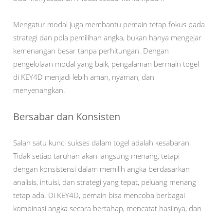
Mengatur modal juga membantu pemain tetap fokus pada
strategi dan pola pemilihan angka, bukan hanya mengejar
kemenangan besar tanpa perhitungan. Dengan
pengelolaan modal yang baik, pengalaman bermain togel
di KEY4D menjadi lebih aman, nyaman, dan
menyenangkan.
Bersabar dan Konsisten
Salah satu kunci sukses dalam togel adalah kesabaran.
Tidak setiap taruhan akan langsung menang, tetapi
dengan konsistensi dalam memilih angka berdasarkan
analisis, intuisi, dan strategi yang tepat, peluang menang
tetap ada. Di KEY4D, pemain bisa mencoba berbagai
kombinasi angka secara bertahap, mencatat hasilnya, dan