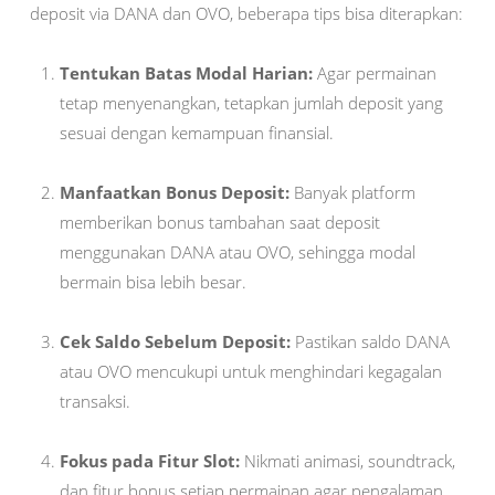
deposit via DANA dan OVO, beberapa tips bisa diterapkan:
Tentukan Batas Modal Harian:
Agar permainan
tetap menyenangkan, tetapkan jumlah deposit yang
sesuai dengan kemampuan finansial.
Manfaatkan Bonus Deposit:
Banyak platform
memberikan bonus tambahan saat deposit
menggunakan DANA atau OVO, sehingga modal
bermain bisa lebih besar.
Cek Saldo Sebelum Deposit:
Pastikan saldo DANA
atau OVO mencukupi untuk menghindari kegagalan
transaksi.
Fokus pada Fitur Slot:
Nikmati animasi, soundtrack,
dan fitur bonus setiap permainan agar pengalaman