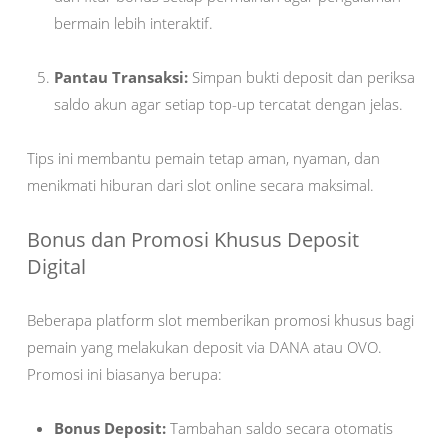
bermain lebih interaktif.
Pantau Transaksi:
Simpan bukti deposit dan periksa
saldo akun agar setiap top-up tercatat dengan jelas.
Tips ini membantu pemain tetap aman, nyaman, dan
menikmati hiburan dari slot online secara maksimal.
Bonus dan Promosi Khusus Deposit
Digital
Beberapa platform slot memberikan promosi khusus bagi
pemain yang melakukan deposit via DANA atau OVO.
Promosi ini biasanya berupa:
Bonus Deposit:
Tambahan saldo secara otomatis