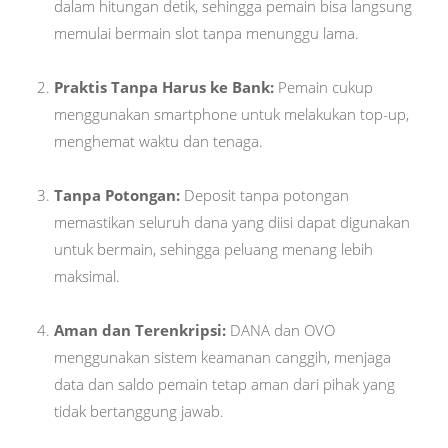
dalam hitungan detik, sehingga pemain bisa langsung
memulai bermain slot tanpa menunggu lama.
Praktis Tanpa Harus ke Bank:
Pemain cukup
menggunakan smartphone untuk melakukan top-up,
menghemat waktu dan tenaga.
Tanpa Potongan:
Deposit tanpa potongan
memastikan seluruh dana yang diisi dapat digunakan
untuk bermain, sehingga peluang menang lebih
maksimal.
Aman dan Terenkripsi:
DANA dan OVO
menggunakan sistem keamanan canggih, menjaga
data dan saldo pemain tetap aman dari pihak yang
tidak bertanggung jawab.