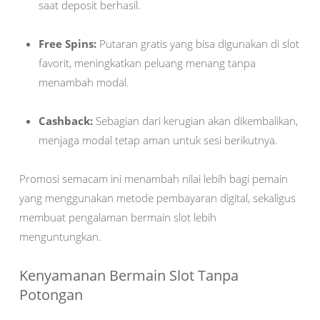
saat deposit berhasil.
Free Spins:
Putaran gratis yang bisa digunakan di slot
favorit, meningkatkan peluang menang tanpa
menambah modal.
Cashback:
Sebagian dari kerugian akan dikembalikan,
menjaga modal tetap aman untuk sesi berikutnya.
Promosi semacam ini menambah nilai lebih bagi pemain
yang menggunakan metode pembayaran digital, sekaligus
membuat pengalaman bermain slot lebih
menguntungkan.
Kenyamanan Bermain Slot Tanpa
Potongan