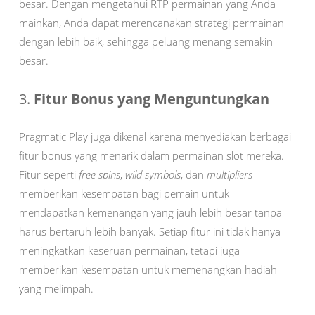
besar. Dengan mengetahui RTP permainan yang Anda
mainkan, Anda dapat merencanakan strategi permainan
dengan lebih baik, sehingga peluang menang semakin
besar.
3.
Fitur Bonus yang Menguntungkan
Pragmatic Play juga dikenal karena menyediakan berbagai
fitur bonus yang menarik dalam permainan slot mereka.
Fitur seperti
free spins
,
wild symbols
, dan
multipliers
memberikan kesempatan bagi pemain untuk
mendapatkan kemenangan yang jauh lebih besar tanpa
harus bertaruh lebih banyak. Setiap fitur ini tidak hanya
meningkatkan keseruan permainan, tetapi juga
memberikan kesempatan untuk memenangkan hadiah
yang melimpah.