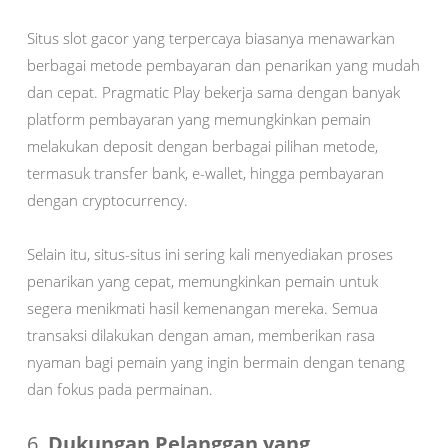
Situs slot gacor yang terpercaya biasanya menawarkan
berbagai metode pembayaran dan penarikan yang mudah
dan cepat. Pragmatic Play bekerja sama dengan banyak
platform pembayaran yang memungkinkan pemain
melakukan deposit dengan berbagai pilihan metode,
termasuk transfer bank, e-wallet, hingga pembayaran
dengan cryptocurrency.
Selain itu, situs-situs ini sering kali menyediakan proses
penarikan yang cepat, memungkinkan pemain untuk
segera menikmati hasil kemenangan mereka. Semua
transaksi dilakukan dengan aman, memberikan rasa
nyaman bagi pemain yang ingin bermain dengan tenang
dan fokus pada permainan.
6.
Dukungan Pelanggan yang