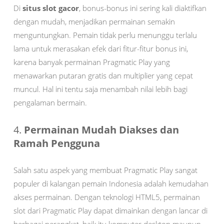
Di
situs slot gacor
, bonus-bonus ini sering kali diaktifkan
dengan mudah, menjadikan permainan semakin
menguntungkan. Pemain tidak perlu menunggu terlalu
lama untuk merasakan efek dari fitur-fitur bonus ini,
karena banyak permainan Pragmatic Play yang
menawarkan putaran gratis dan multiplier yang cepat
muncul. Hal ini tentu saja menambah nilai lebih bagi
pengalaman bermain.
4.
Permainan Mudah Diakses dan
Ramah Pengguna
Salah satu aspek yang membuat Pragmatic Play sangat
populer di kalangan pemain Indonesia adalah kemudahan
akses permainan. Dengan teknologi HTML5, permainan
slot dari Pragmatic Play dapat dimainkan dengan lancar di