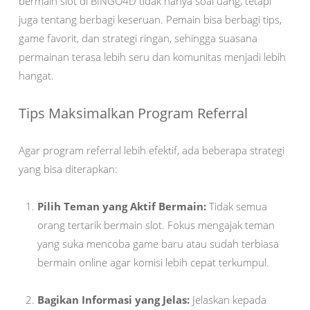
bermain slot di BINGO4D tidak hanya soal uang, tetapi
juga tentang berbagi keseruan. Pemain bisa berbagi tips,
game favorit, dan strategi ringan, sehingga suasana
permainan terasa lebih seru dan komunitas menjadi lebih
hangat.
Tips Maksimalkan Program Referral
Agar program referral lebih efektif, ada beberapa strategi
yang bisa diterapkan:
Pilih Teman yang Aktif Bermain:
Tidak semua
orang tertarik bermain slot. Fokus mengajak teman
yang suka mencoba game baru atau sudah terbiasa
bermain online agar komisi lebih cepat terkumpul.
Bagikan Informasi yang Jelas:
Jelaskan kepada