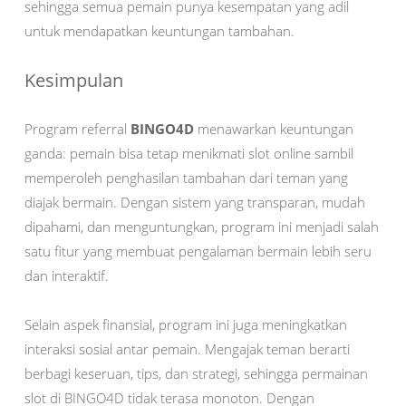
sehingga semua pemain punya kesempatan yang adil
untuk mendapatkan keuntungan tambahan.
Kesimpulan
Program referral
BINGO4D
menawarkan keuntungan
ganda: pemain bisa tetap menikmati slot online sambil
memperoleh penghasilan tambahan dari teman yang
diajak bermain. Dengan sistem yang transparan, mudah
dipahami, dan menguntungkan, program ini menjadi salah
satu fitur yang membuat pengalaman bermain lebih seru
dan interaktif.
Selain aspek finansial, program ini juga meningkatkan
interaksi sosial antar pemain. Mengajak teman berarti
berbagi keseruan, tips, dan strategi, sehingga permainan
slot di BINGO4D tidak terasa monoton. Dengan