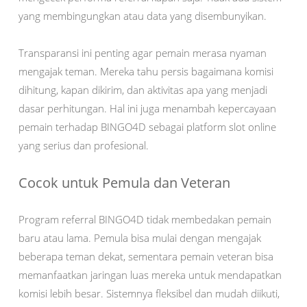
yang membingungkan atau data yang disembunyikan.
Transparansi ini penting agar pemain merasa nyaman
mengajak teman. Mereka tahu persis bagaimana komisi
dihitung, kapan dikirim, dan aktivitas apa yang menjadi
dasar perhitungan. Hal ini juga menambah kepercayaan
pemain terhadap BINGO4D sebagai platform slot online
yang serius dan profesional.
Cocok untuk Pemula dan Veteran
Program referral BINGO4D tidak membedakan pemain
baru atau lama. Pemula bisa mulai dengan mengajak
beberapa teman dekat, sementara pemain veteran bisa
memanfaatkan jaringan luas mereka untuk mendapatkan
komisi lebih besar. Sistemnya fleksibel dan mudah diikuti,