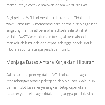
membuatnya cocok dimainkan dalam waktu singkat.
Bagi pekerja WFH, ini menjadi nilai tambah. Tidak perlu
waktu lama untuk memahami cara bermain, sehingga bisa
langsung menikmati permainan di sela-sela istirahat.
Melalui
Pay77 Akses
, akses ke berbagai permainan ini
menjadi lebih mudah dan cepat, sehingga cocok untuk
hiburan spontan tanpa persiapan rumit.
Menjaga Batas Antara Kerja dan Hiburan
Salah satu hal penting dalam WFH adalah menjaga
keseimbangan antara pekerjaan dan hiburan. Walaupun
bermain slot bisa menyenangkan, tetap diperlukan
batasan yang jelas agar tidak mengganggu produktivitas.