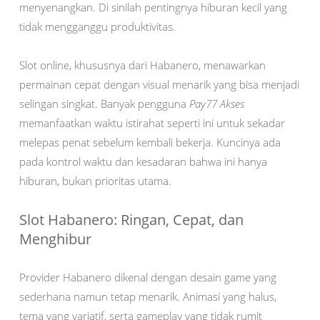
menyenangkan. Di sinilah pentingnya hiburan kecil yang
tidak mengganggu produktivitas.
Slot online, khususnya dari Habanero, menawarkan
permainan cepat dengan visual menarik yang bisa menjadi
selingan singkat. Banyak pengguna
Pay77 Akses
memanfaatkan waktu istirahat seperti ini untuk sekadar
melepas penat sebelum kembali bekerja. Kuncinya ada
pada kontrol waktu dan kesadaran bahwa ini hanya
hiburan, bukan prioritas utama.
Slot Habanero: Ringan, Cepat, dan
Menghibur
Provider Habanero dikenal dengan desain game yang
sederhana namun tetap menarik. Animasi yang halus,
tema yang variatif, serta gameplay yang tidak rumit