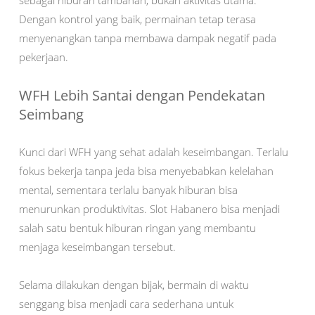
sebagai hiburan tambahan, bukan aktivitas utama.
Dengan kontrol yang baik, permainan tetap terasa
menyenangkan tanpa membawa dampak negatif pada
pekerjaan.
WFH Lebih Santai dengan Pendekatan
Seimbang
Kunci dari WFH yang sehat adalah keseimbangan. Terlalu
fokus bekerja tanpa jeda bisa menyebabkan kelelahan
mental, sementara terlalu banyak hiburan bisa
menurunkan produktivitas. Slot Habanero bisa menjadi
salah satu bentuk hiburan ringan yang membantu
menjaga keseimbangan tersebut.
Selama dilakukan dengan bijak, bermain di waktu
senggang bisa menjadi cara sederhana untuk