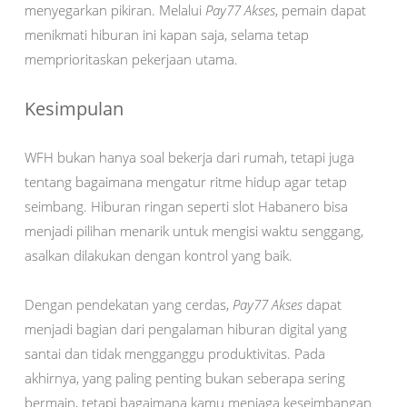
menyegarkan pikiran. Melalui
Pay77 Akses
, pemain dapat
menikmati hiburan ini kapan saja, selama tetap
memprioritaskan pekerjaan utama.
Kesimpulan
WFH bukan hanya soal bekerja dari rumah, tetapi juga
tentang bagaimana mengatur ritme hidup agar tetap
seimbang. Hiburan ringan seperti slot Habanero bisa
menjadi pilihan menarik untuk mengisi waktu senggang,
asalkan dilakukan dengan kontrol yang baik.
Dengan pendekatan yang cerdas,
Pay77 Akses
dapat
menjadi bagian dari pengalaman hiburan digital yang
santai dan tidak mengganggu produktivitas. Pada
akhirnya, yang paling penting bukan seberapa sering
bermain, tetapi bagaimana kamu menjaga keseimbangan