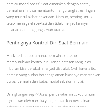
pemicu mood positif. Saat dimainkan dengan santai,
permainan ini bisa membantu mengurangi stres ringan
yang muncul akibat pekerjaan. Namun, penting untuk
tetap menjaga ekspektasi dan tidak menjadikannya
pelarian dari tanggung jawab utama.
Pentingnya Kontrol Diri Saat Bermain
Meski terlihat sederhana, bermain slot tetap
membutuhkan kontrol diri. Tanpa batasan yang jelas,
hiburan bisa berubah menjadi distraksi. Oleh karena itu,
pemain yang sudah berpengalaman biasanya menetapkan
durasi bermain dan batas modal sebelum mulai.
Di lingkungan
Pay77 Akses
, pendekatan ini cukup umum
digunakan oleh mereka yang menjadikan permainan