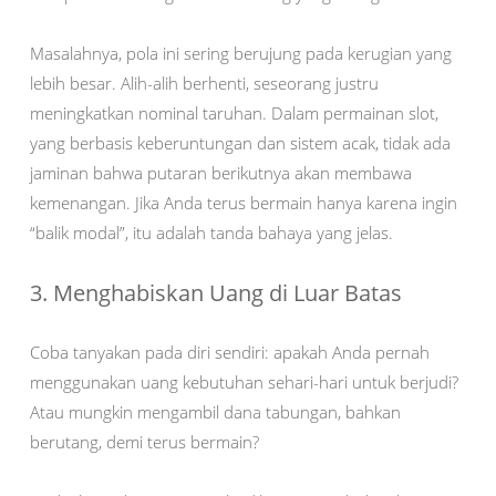
Masalahnya, pola ini sering berujung pada kerugian yang
lebih besar. Alih-alih berhenti, seseorang justru
meningkatkan nominal taruhan. Dalam permainan slot,
yang berbasis keberuntungan dan sistem acak, tidak ada
jaminan bahwa putaran berikutnya akan membawa
kemenangan. Jika Anda terus bermain hanya karena ingin
“balik modal”, itu adalah tanda bahaya yang jelas.
3. Menghabiskan Uang di Luar Batas
Coba tanyakan pada diri sendiri: apakah Anda pernah
menggunakan uang kebutuhan sehari-hari untuk berjudi?
Atau mungkin mengambil dana tabungan, bahkan
berutang, demi terus bermain?