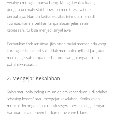
Awalnya mungkin hanya iseng. Mengisi waktu luang
dengan bermain slot beberapa menit terasa tidak
berbahaya. Namun ketika aktivitas ini mulai menjadi
rutinitas harian, bahkan tanpa alasan jelas selain
kebiasaan, itu bisa menjadi sinyal awal.
Perhatikan frekuensinya. Jika Anda mulai merasa ada yang
kurang ketika sehari saja tidak membuka aplikasi judi, atau
merasa gelisah tanpa melihat putaran gulungan slot, ini
patut diwaspadai.
2. Mengejar Kekalahan
Salah satu pola paling umum dalam kecanduan judi adalah
“chasing losses” atau mengejar kekalahan. Ketika kalah,
muncul dorongan kuat untuk segera bermain lagi dengan
harapan bisa mengembalikan uang yang hilang.