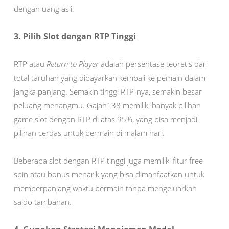
dengan uang asli.
3. Pilih Slot dengan RTP Tinggi
RTP atau
Return to Player
adalah persentase teoretis dari
total taruhan yang dibayarkan kembali ke pemain dalam
jangka panjang. Semakin tinggi RTP-nya, semakin besar
peluang menangmu. Gajah138 memiliki banyak pilihan
game slot dengan RTP di atas 95%, yang bisa menjadi
pilihan cerdas untuk bermain di malam hari.
Beberapa slot dengan RTP tinggi juga memiliki fitur free
spin atau bonus menarik yang bisa dimanfaatkan untuk
memperpanjang waktu bermain tanpa mengeluarkan
saldo tambahan.