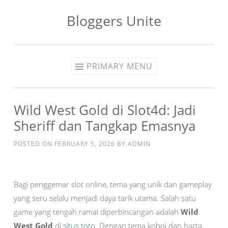
Bloggers Unite
Skip
to
content
PRIMARY MENU
Wild West Gold di Slot4d: Jadi
Sheriff dan Tangkap Emasnya
POSTED ON
FEBRUARY 5, 2026
BY
ADMIN
Bagi penggemar slot online, tema yang unik dan gameplay
yang seru selalu menjadi daya tarik utama. Salah satu
game yang tengah ramai diperbincangan adalah
Wild
West Gold
di
situs toto
. Dengan tema koboi dan harta